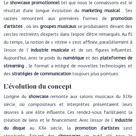
Le
showcase promotionnel
tel que nous le connaissons est le
résultat d’une longue évolution du
marketing musical
. Ses
racines remontent aux premières formes de
promotion
d’artistes
, où les
groupes musicaux
se produisaient devant des
cercles restreints d’experts dans l’espoir d’être remarqués. Au fil
du temps, la notion de « vitrine » s’est affinée, parallèlement à
l’essor de l’
industrie musicale
et de ses figures influentes.
Aujourd’hui, avec le poids du
numérique
et des
plateformes de
streaming
, le format a intégré de nouvelles technologies et
des
stratégies de communication
toujours plus pointues.
L’évolution du concept
L’origine du
showcase
remonte aux salons musicaux du XIXe
siècle, où compositeurs et interprètes présentaient leurs
œuvres à une élite influente. Ces rendez-vous facilitaient la
création de liens et le financement. Avec l’essor de l’
industrie
du disque
au XXe siècle, la
promotion d’artistes
s’est
structurée, faisant des
showcases
un outil clé pour le