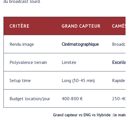
du broadcast lourd.
CRITÈRE
GRAND CAPTEUR
CAMÉS
Rendu image
Cinématographique
Broadcas
Polyvalence terrain
Limitée
Excellen
Setup time
Long (30-45 min)
Rapide (
Budget location/jour
400-800 €
250-400
Grand capteur vs ENG vs Hybride : le match p